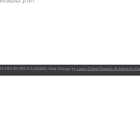
054-4958245 ,חולון
6 FIKS BY IRIS FULADIAN. Web Design by
Leeor Dekel Graphic & Interactiv D