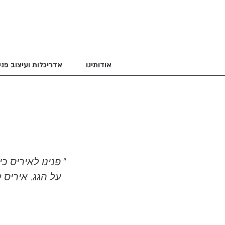
אודותינו
אדריכלות ועיצוב פני
"פנינו לאיריס כ
על הגג. איריס 