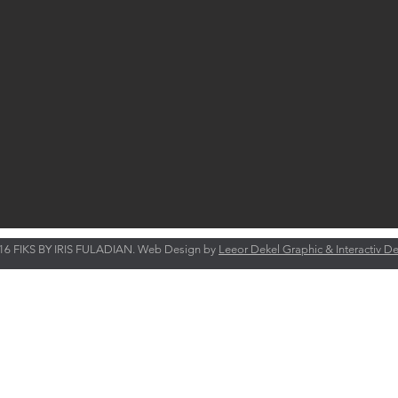
6 FIKS BY IRIS FULADIAN. Web Design by
Leeor Dekel Graphic & Interactiv D